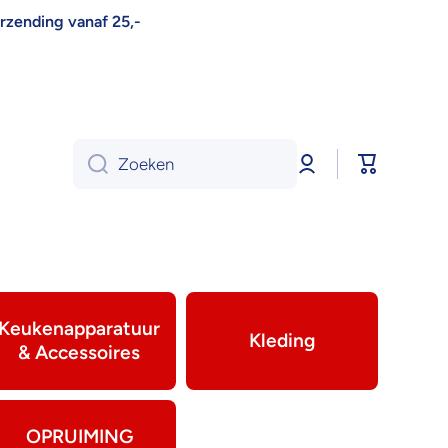
erzending vanaf 25,-
Log
Winkelwa
Zoeken
in
Keukenapparatuur
Kleding
& Accessoires
OPRUIMING