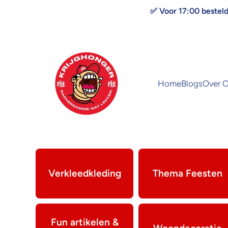
Doorgaan naar artikel
✅ Voor 17:00 bestel
Home
Blogs
Over 
Verkleedkleding
Thema Feesten
Fun artikelen &