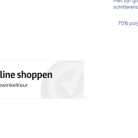
Met zijn gl
schitteren
70% poly