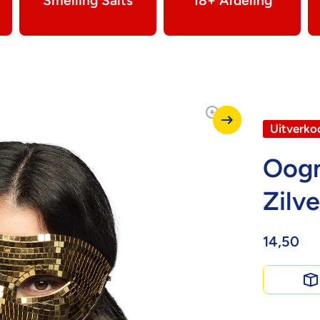
Smelling Salts
18+ Afdeling
Uitverko
Oogm
Zilve
14,50