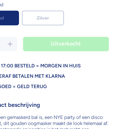
ud
ud
Zilver
Uitverkocht
d
Verhoog de
hoeveelheid
voor
r
Oogmasker
Disco |
Goud of
17:00 BESTELD = MORGEN IN HUIS
Zilver
ERAF BETALEN MET KLARNA
GOED = GELD TERUG
ct beschrijving
een gemaskerd bal is, een NYE party of een disco
, dit gouden oogmasker maakt de look helemaal af.