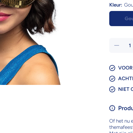
Kleur:
Go
Go
Hoeveelhei
verlagen
voor
Oogmaske
Disco |
Goud of
VOOR 
Zilver
ACHT
NIET 
Produ
Of het nu 
themafeest