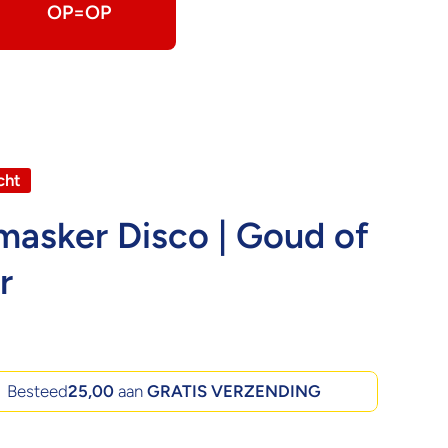
OP=OP
cht
asker Disco | Goud of
r
Besteed
25,00
aan
GRATIS VERZENDING