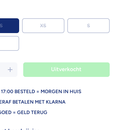
S
XS
S
Uitverkocht
d
Verhoog de
hoeveelheid
r
voor Spider
Gwen
k
Ghost Pak
Kind
17:00 BESTELD = MORGEN IN HUIS
ERAF BETALEN MET KLARNA
GOED = GELD TERUG