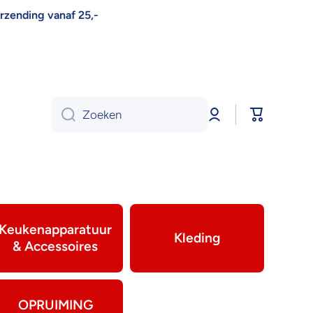
erzending vanaf 25,-
Log
Winkelwa
Zoeken
in
Keukenapparatuur
Kleding
& Accessoires
OPRUIMING