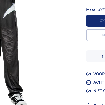
Maat:
XXS
XX
M
Hoeveelhei
verlagen
voor Spide
Gwen
Ghost Pa
Kind
VOOR 
ACHT
NIET 