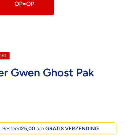
OP=OP
cht
er Gwen Ghost Pak
Besteed
25,00
aan
GRATIS VERZENDING