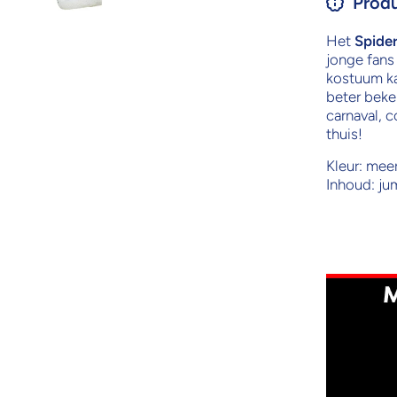
Produ
Het
Spide
jonge fans
kostuum ka
beter beke
carnaval, 
thuis!
Kleur: meer
Inhoud: ju