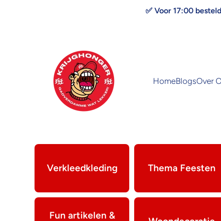
Doorgaan naar artikel
✅ Voor 17:00 bestel
Home
Blogs
Over 
Verkleedkleding
Thema Feesten
Fun artikelen &