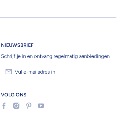
NIEUWSBRIEF
Schrijf je in en ontvang regelmatig aanbiedingen
Vul e-mailadres in
VOLG ONS
facebookcom/KrijgHonger/
instagramcom/krijghonger/
nlpinterestcom/krijghonger/
youtubecom/channel/UCvatzsP_avUyN2E