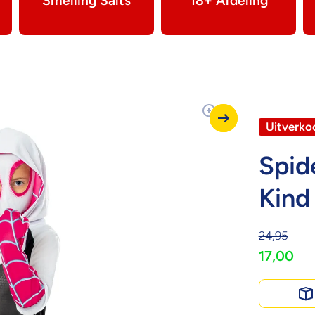
Smelling Salts
18+ Afdeling
Uitverko
Spid
Kind
24,95
17,00