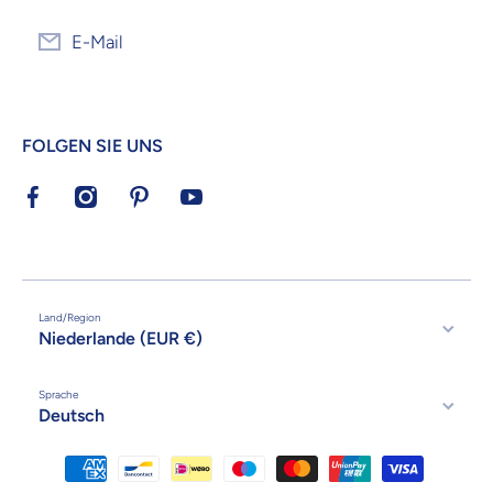
E-Mail
FOLGEN SIE UNS
facebookcom/KrijgHonger/
instagramcom/krijghonger/
nlpinterestcom/krijghonger/
youtubecom/channel/UCvatzsP_avU
Land/Region
Niederlande (EUR €)
Sprache
Deutsch
Zahlungsmethoden