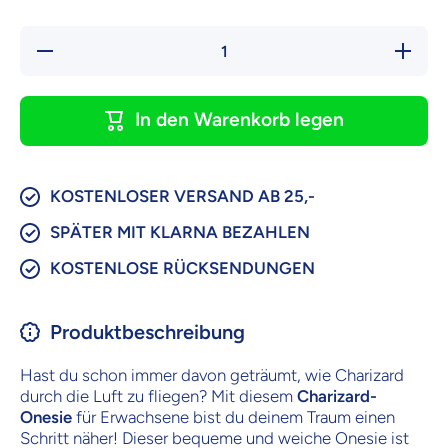
Verringere
Erhöhe d
die Menge
Menge f
für
Chariza
Charizard
Onesie 
Onesie |
Kostüm 
In den Warenkorb legen
Kostüm |
Pyjama 
Pyjama |
Für Kind
Für Kinder
&amp;
&amp;
Erwachs
Erwachsene
KOSTENLOSER VERSAND AB 25,-
SPÄTER MIT KLARNA BEZAHLEN
KOSTENLOSE RÜCKSENDUNGEN
Produktbeschreibung
Hast du schon immer davon geträumt, wie Charizard
durch die Luft zu fliegen? Mit diesem
Charizard-
Onesie
für Erwachsene bist du deinem Traum einen
Schritt näher! Dieser bequeme und weiche Onesie ist