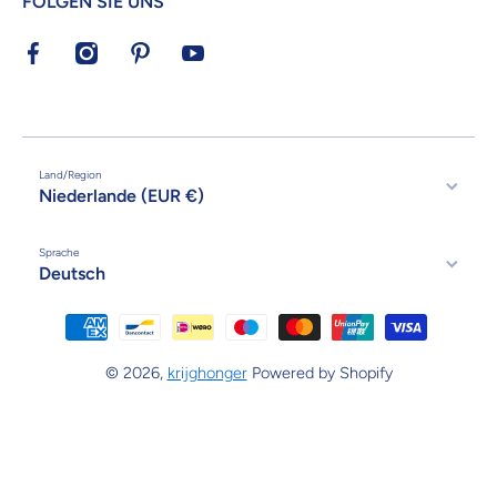
FOLGEN SIE UNS
facebookcom/KrijgHonger/
instagramcom/krijghonger/
nlpinterestcom/krijghonger/
youtubecom/channel/UCvatzsP_avU
Land/Region
Niederlande (EUR €)
Sprache
Deutsch
Zahlungsmethoden
© 2026,
krijghonger
Powered by Shopify