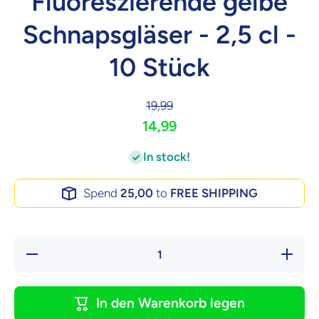
Fluoreszierende gelbe
Schnapsgläser - 2,5 cl -
10 Stück
19,99
14,99
In stock!
Spend
25,00
to
FREE SHIPPING
Verringere die
Erhöhe
Menge für
Menge 
Fluoreszierende
Fluoreszi
gelbe
gelb
Schnapsgläser
Schnapsg
In den Warenkorb legen
- 2,5 cl - 10
- 2,5 cl
Stück
Stü