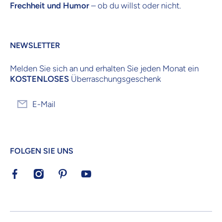
Frechheit und Humor
– ob du willst oder nicht.
NEWSLETTER
Melden Sie sich an und erhalten Sie jeden Monat ein
KOSTENLOSES
Überraschungsgeschenk
E-Mail
FOLGEN SIE UNS
facebookcom/KrijgHonger/
instagramcom/krijghonger/
nlpinterestcom/krijghonger/
youtubecom/channel/UCvatzsP_avU