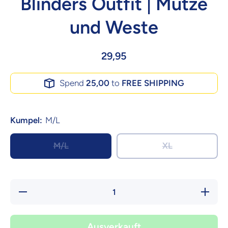
Blinders Outfit | Mütze
und Weste
29,95
Spend
25,00
to
FREE SHIPPING
Kumpel:
M/L
M/L
XL
Verringere
Erhöhe d
die Menge
Menge f
für Set
Set
Birmingham
Birmingh
| Peaky
| Peak
Ausverkauft